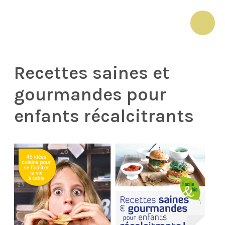
Aller
au
MAI
contenu
ME
Recettes saines et
gourmandes pour
enfants récalcitrants