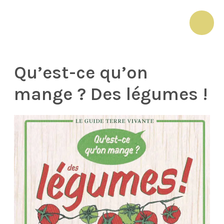
Aller
au
MAI
contenu
ME
Qu’est-ce qu’on
mange ? Des légumes !