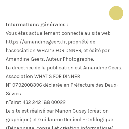
Aller
au
MAI
contenu
Informations générales :
ME
Vous êtes actuellement connecté au site web
https://amandinegeers.fr, propriété de
l’association WHAT’S FOR DNNER, et édité par
Amandine Geers, Auteur Photographe.
La directrice de la publication est Amandine Geers.
Association WHAT’S FOR DINNER
N° 0792008396 déclarée en Préfecture des Deux-
Sèvres
n°siret 432 242 188 00022
Le site est réalisé par Manon Cusey (création
graphique) et Guillaume Denieul – Ordilogique
(Dépannage, conseil et création informatique).