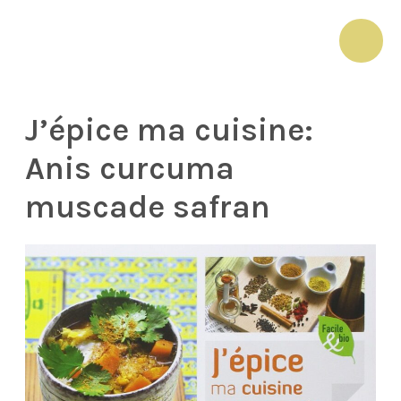
Aller
au
MAI
contenu
ME
J’épice ma cuisine:
Anis curcuma
muscade safran