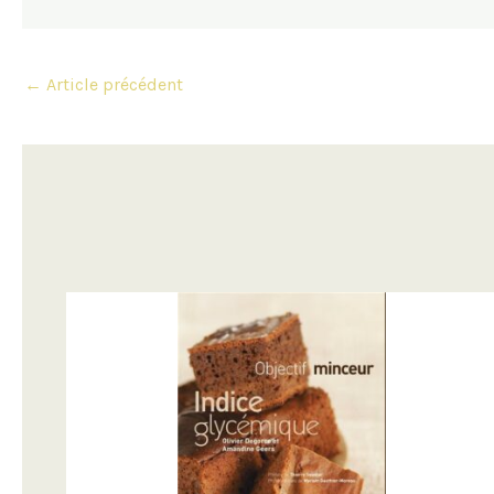
Navigation
←
Article précédent
des
articles