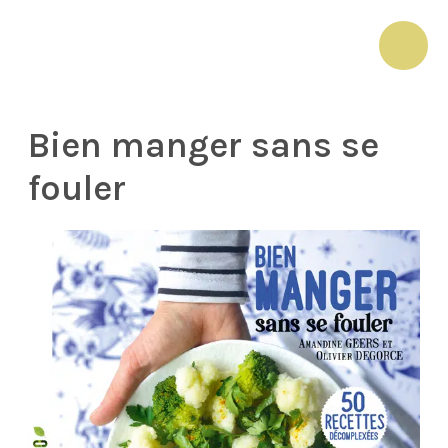
Aller
au
MAI
contenu
ME
Bien manger sans se
fouler