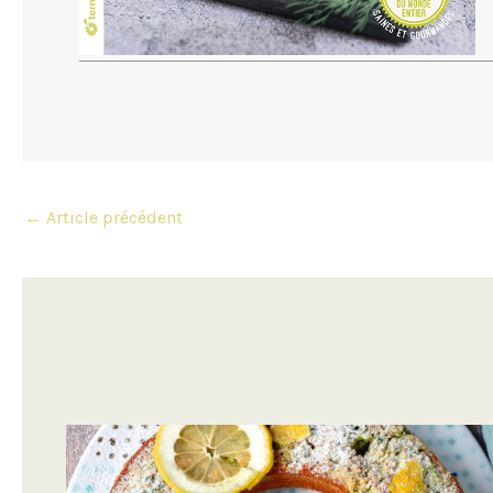
Navigation
←
Article précédent
des
articles