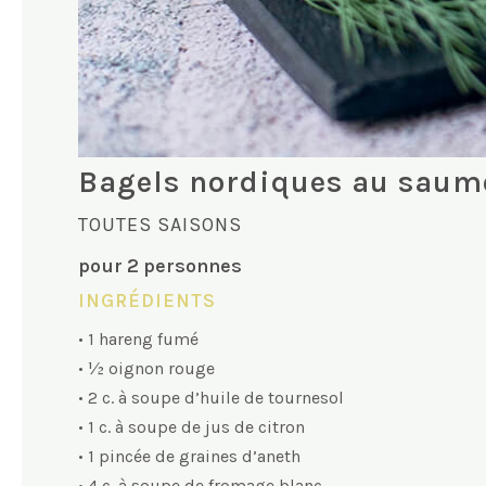
Bagels nordiques au sau
TOUTES SAISONS
pour 2 personnes
INGRÉDIENTS
• 1 hareng fumé
• ½ oignon rouge
• 2 c. à soupe d’huile de tournesol
• 1 c. à soupe de jus de citron
• 1 pincée de graines d’aneth
• 4 c. à soupe de fromage blanc