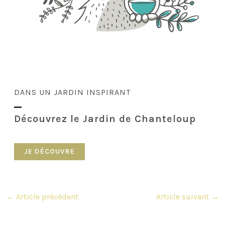
DANS UN JARDIN INSPIRANT
Découvrez le Jardin de Chanteloup
JE DÉCOUVRE
Navigation
←
Article précédent
Article suivant
→
des
articles