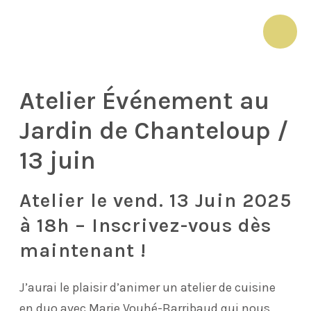
Aller
au
MAI
contenu
ME
Atelier Événement au
Jardin de Chanteloup /
13 juin
Atelier le vend. 13 Juin 2025
à 18h – Inscrivez-vous dès
maintenant !
J’aurai le plaisir d’animer un atelier de cuisine
en duo avec Marie Vouhé-Barribaud qui nous