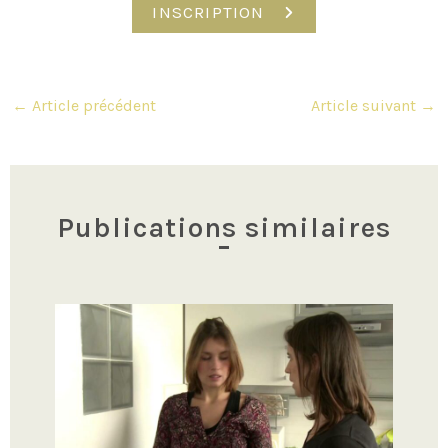
INSCRIPTION
Navigation
←
Article précédent
Article suivant
→
des
articles
Publications similaires